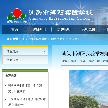
当前位置：
汕头市潮阳实验学校
>
招生招聘
>
招聘信息
>
招生信息
汕头市潮阳实验学校
招聘信息
来源：后勤 作者：后勤 发布时间：20
推荐内容
潮实学子 | 曾业高：学在潮
实，乐在潮实
...
【队闻瞭望台】唱支山歌给党
听 争做时代好
...