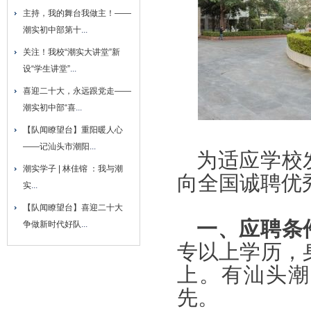
主持，我的舞台我做主！——
潮实初中部第十
...
关注！我校“潮实大讲堂”新
设“学生讲堂”
...
喜迎二十大，永远跟党走——
潮实初中部“喜
...
【队闻瞭望台】重阳暖人心
——记汕头市潮阳
...
为适应学校
潮实学子 | 林佳镕 ：我与潮
向全国诚聘优
实
...
【队闻瞭望台】喜迎二十大
一、应聘条
争做新时代好队
...
专以上学历，
上。有汕头潮
先。