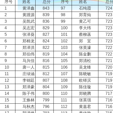
序号
姓名
总分
序号
姓名
总
1
黄泽鑫
843
97
石纯霞
724
2
黄踵源
839
98
郑育灿
723
3
吴凯武
836
99
黄乙可
723
4
吴志宏
829
100
李大纬
723
5
张泽葵
827
101
蔡柳菡
723
6
郑棉龙
824
102
郑 宜
723
7
郑泽洪
822
103
张英濠
722
8
郑伯伟
819
104
陈金删
722
9
马兴佳
816
105
郑清松
721
10
唐一人
815
106
吴龙锋
720
11
庄绿涵
812
107
陈晓敏
719
12
李锦廷
807
108
欧铎滨
719
13
郑泽豪
804
109
陈佳璇
719
14
陈子伟
800
110
郑晓腾
717
15
王焕林
799
111
张英强
716
16
马秋杰
796
112
黄嘉君
716