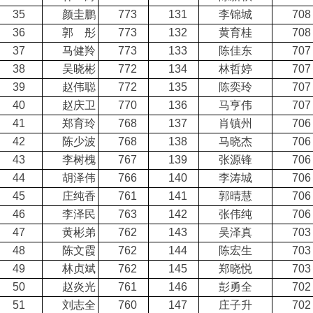
35
颜圭鹏
773
131
李锦城
708
36
郭 彤
773
132
黄育桂
708
37
马健羚
773
133
陈佳东
707
38
吴晓彬
772
134
林哲婷
707
39
赵伟聪
772
135
陈奕玲
707
40
赵庆卫
770
136
马亨伟
707
41
郑育玲
768
137
肖镇州
706
42
陈少波
768
138
马晓杰
706
43
李树槐
767
139
张源锋
706
44
胡泽伟
766
140
李涛城
706
45
庄纯香
761
141
郭晴慧
706
46
李泽民
763
142
张伟纯
706
47
黄彬弟
762
143
吴泽真
703
48
陈文霞
762
144
陈宏生
703
49
林贞斌
762
145
郑晓悦
703
50
赵炎光
761
146
彭勇全
702
51
刘志全
760
147
庄子升
702