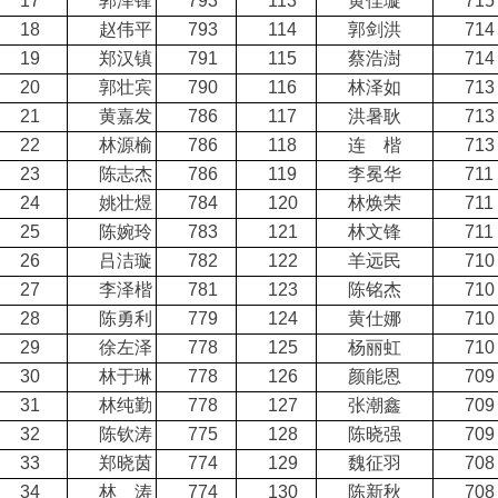
17
郭泽锋
793
113
黄佳璇
715
18
赵伟平
793
114
郭剑洪
714
19
郑汉镇
791
115
蔡浩澍
714
20
郭壮宾
790
116
林泽如
713
21
黄嘉发
786
117
洪暑耿
713
22
林源榆
786
118
连 楷
713
23
陈志杰
786
119
李冕华
711
24
姚壮煜
784
120
林焕荣
711
25
陈婉玲
783
121
林文锋
711
26
吕洁璇
782
122
羊远民
710
27
李泽楷
781
123
陈铭杰
710
28
陈勇利
779
124
黄仕娜
710
29
徐左泽
778
125
杨丽虹
710
30
林于琳
778
126
颜能恩
709
31
林纯勤
778
127
张潮鑫
709
32
陈钦涛
775
128
陈晓强
709
33
郑晓茵
774
129
魏征羽
708
34
林 涛
774
130
陈新秋
708