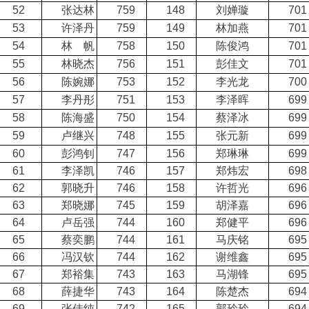
52
张达林
759
148
刘婵璇
701
53
许泽丹
759
149
林加燕
701
54
林 帆
758
150
陈俊鸿
701
55
林晓杰
756
151
彭佳文
701
56
陈婉娜
753
152
李光龙
700
57
李丹彤
751
153
李泽晖
699
58
陈海盛
750
154
蔡泽冰
699
59
卢继兴
748
155
张元新
699
60
彭鸿钊
747
156
郑琳琳
699
61
李泽凯
746
157
郑炜宏
698
62
郭晓升
746
158
许哲光
696
63
郑晓娜
745
159
胡泽嘉
696
64
卢岳强
744
160
郑健平
696
65
蔡奕鹏
744
161
马庆铭
695
66
冯汉钦
744
162
谢维鑫
695
67
郑裕集
743
163
马湖锋
695
68
薛捷华
743
164
陈楚杰
694
69
张佳纯
742
165
郭玲玲
694