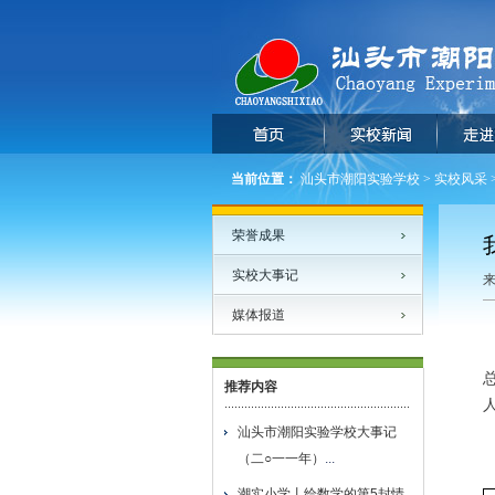
当前位置：
汕头市潮阳实验学校
>
实校风采
荣誉成果
实校大事记
来
媒体报道
推荐内容
汕头市潮阳实验学校大事记
（二○一一年）
...
潮实小学丨给数学的第5封情