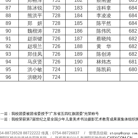
86
郑榕泽
731
182
蔡南盛
685
87
陈冰锐
730
183
连科拿
684
88
熊洪平
728
184
李凌凌
684
89
郑 妍
728
185
陈平然
684
90
魏楷涛
728
186
陈伟民
682
91
赵崇键
726
187
蔡晓纯
682
92
赵垠兰
726
188
黄 华
682
93
郑佳凤
726
189
陈创涛
682
94
马庆贤
726
190
林炜杰
681
95
洪小敏
724
191
陈凯莉
680
96
洪晓玲
724
上一篇：
我校团委被团省委授予“广东省五四红旗团委”光荣称号
下一篇：
我校荣获第7届世纪之星全国少年儿童美术书法摄影艺术教育成果展集体组织
-88726528 88722222 传真：0754-88726837 / 管理员信箱: