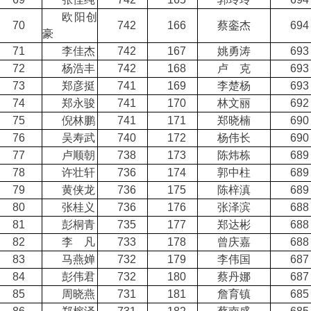
欧阳创
70
742
166
蔡銮杰
694
豪
71
李佳杰
742
167
姚勇涛
693
72
杨浩丰
742
168
卢 克
693
73
郑彦挺
741
169
李楚杨
693
74
郑永骏
741
170
林文丽
692
75
倪林鹏
741
171
郑晓楠
690
76
吴寿武
740
172
杨伟长
690
77
卢顺朝
738
173
陈炜栋
689
78
许壮轩
736
174
郭中柱
689
79
黄侠龙
736
175
陈梓滇
689
80
张桂义
736
176
张泽滨
688
81
彭桐青
735
177
郑达彬
688
82
李 凡
733
178
曾庆嘉
688
83
马燕婵
732
179
李伟国
687
84
彭伟君
732
180
蔡丹娜
687
85
周晓燕
731
181
詹育镇
685