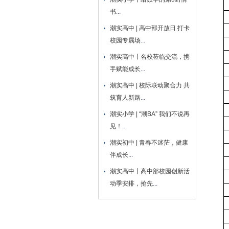
书
...
潮实高中 | 高中部开放日 打卡
校园专属场
...
潮实高中丨名校莅临交流，携
手赋能成长
...
潮实高中 | 校际联动聚合力 共
筑育人新路
...
潮实小学 | “潮BA” 我们不说再
见！
...
潮实初中 | 青春不迷茫，健康
伴成长
...
潮实高中丨高中部校园创新活
动季安排，抢先
...