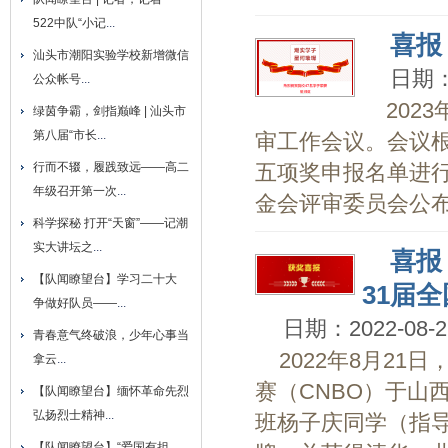
522中队“小记
...
喜报
汕头市潮阳实验学校新增微信
日期：2
公众帐号
...
202
绿茵争霸，剑指巅峰 | 汕头市
第八届“市长
...
审工作会议。会议根
行而不辍，履践致远——高二
五项奖申报名单进
年级召开第一次
...
金会评审委员会公布
科学探秘 打开“天窗”——记潮
实大讲坛之
...
喜报
【队闻瞭望台】学习二十大
31届
争做好队员——
...
日期：2022-08-2
青春意气终破浪，少年心事当
2022年8月2
拿云
...
赛（CNBO）于山
【队闻瞭望台】缅怀革命先烈
弘扬烈士精神
...
班杨子庆同学（指
【队闻瞭望台】“爱国有担