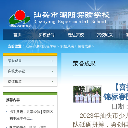
当前位置：
汕头市潮阳实验学校
>
实校风采
>
荣誉成果
>
荣誉成果
荣誉成果
实校大事记
媒体报道
【喜
锦标赛
推荐内容
日期：2
携手共进，共享经验 | 潮阳区
2023年汕头市
初中班主任工
...
队砥砺拼搏，勇创佳绩
队闻瞭望台 | 记者，记着——