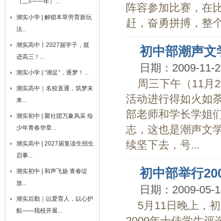
（二○一一年）
...
阵容参加比赛，在
潮实小学 | 解锁本草劳育新玩
赶，奋勇拼搏，整个比
法
...
潮实高中丨2027届学子，挺
初中部潮声文
进高三！
...
日期：2009-11-2
潮实小学 | “潮足”，逐梦！
...
周三下午（11月
潮实高中｜名校直通，筑梦未
活动进行得如火如
来
...
部老师和学长学姐
潮实初中 | 聚社团万象风采 绘
志，这也是潮声文
少年青春华章
...
续坚下去，号...
潮实高中 | 2027届复读生招生
启事
...
初中部举行20
潮实初中 | 和声飞扬 青春绽
放
...
日期：2009-05-1
潮实后勤｜以爱育人，以心护
5月11日晚上，
航——我校开展
...
2009年十佳学生评