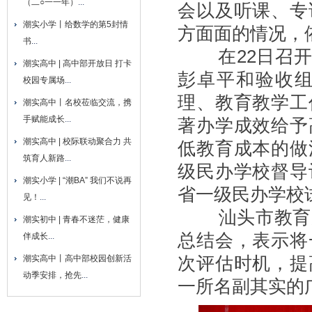
（二○一一年）
...
会以及听课、专
潮实小学丨给数学的第5封情
方面面的情况，
书
...
在22日召开
潮实高中 | 高中部开放日 打卡
彭卓平和验收
校园专属场
...
理、教育教学工
潮实高中丨名校莅临交流，携
手赋能成长
...
著办学成效给予
潮实高中 | 校际联动聚合力 共
低教育成本的做
筑育人新路
...
级民办学校督导
潮实小学 | “潮BA” 我们不说再
省一级民办学校
见！
...
汕头市教育
潮实初中 | 青春不迷茫，健康
总结会，表示将
伴成长
...
次评估时机，提
潮实高中丨高中部校园创新活
动季安排，抢先
...
一所名副其实的