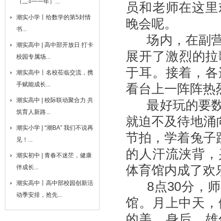
（二○一一年）
...
员和老师在这里
潮实小学丨给数学的第5封情
晚会呢。
书
...
场内，在副营
潮实高中 | 高中部开放日 打卡
展开了激烈的拉
校园专属场
...
于耳。接着，各
潮实高中丨名校莅临交流，携
手赋能成长
...
看台上一阵阵热
潮实高中 | 校际联动聚合力 共
最好玩的要数
筑育人新路
...
就迫不及待地涌
潮实小学 | “潮BA” 我们不说再
节拍，学着兔子
见！
...
的人汗流浃背，
潮实初中 | 青春不迷茫，健康
体育馆内成了欢
伴成长
...
8点30分，
潮实高中丨高中部校园创新活
动季安排，抢先
...
馆。月上中天，
的美。身后，雄