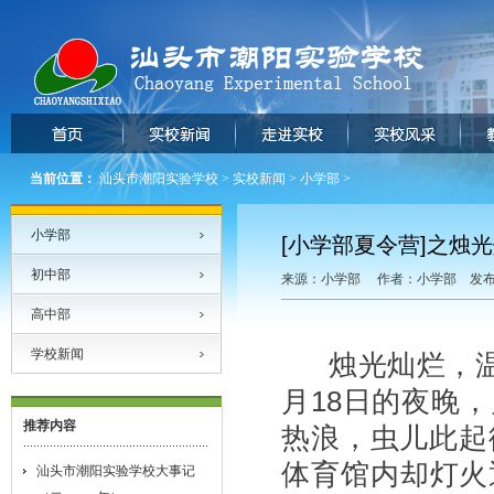
当前位置：
汕头市潮阳实验学校
>
实校新闻
>
小学部
>
小学部
[小学部夏令营]之烛
初中部
来源：小学部 作者：小学部 发布时间
高中部
学校新闻
烛光灿烂，温
月18日的夜晚
推荐内容
热浪，虫儿此起
体育馆内却灯火
汕头市潮阳实验学校大事记