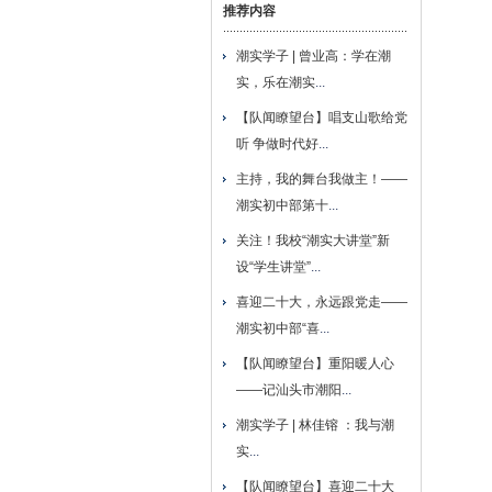
推荐内容
潮实学子 | 曾业高：学在潮
实，乐在潮实
...
【队闻瞭望台】唱支山歌给党
听 争做时代好
...
主持，我的舞台我做主！——
潮实初中部第十
...
关注！我校“潮实大讲堂”新
设“学生讲堂”
...
喜迎二十大，永远跟党走——
潮实初中部“喜
...
【队闻瞭望台】重阳暖人心
——记汕头市潮阳
...
潮实学子 | 林佳镕 ：我与潮
实
...
【队闻瞭望台】喜迎二十大