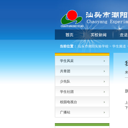
当前位置：
汕头市潮阳实验学校
>
学生频道
学生风采
共青团
来
少先队
学生社团
校园电视台
广播站