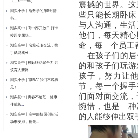
（二○一一年）
...
震撼的世界。这
潮实小学丨给数学的第5封情
些只能长期卧床
书
...
与人沟通，生活
潮实高中 | 高中部开放日 打卡
他们，每天精心
校园专属场
...
命，每一个员工
潮实高中丨名校莅临交流，携
手赋能成长
...
在孩子们的居
潮实高中 | 校际联动聚合力 共
的和孩子们玩游
筑育人新路
...
孩子，努力让
潮实小学 | “潮BA” 我们不说再
节，每一个握手
见！
...
们面对面交流，
潮实初中 | 青春不迷茫，健康
惋惜，也是一种
伴成长
...
的人能够伸出双
潮实高中丨高中部校园创新活
动季安排，抢先
...