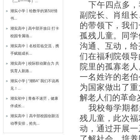
（二○一一年）
...
下午四点多，
潮实小学丨给数学的第5封情
副院长、肖组长
书
...
的带领下，我们
潮实高中 | 高中部开放日 打卡
孤残儿童。同学
校园专属场
...
沟通、互动，给
潮实高中丨名校莅临交流，携
手赋能成长
...
们在福利院领导
潮实高中 | 校际联动聚合力 共
院里的孤寡老人
筑育人新路
...
一名姓许的老伯
潮实小学 | “潮BA” 我们不说再
为国家做出了重
见！
...
解老人们的革命
潮实初中 | 青春不迷茫，健康
我校每学期都
伴成长
...
残儿童，此次福
潮实高中丨高中部校园创新活
动季安排，抢先
...
动，通过开展一
了解社会，培养