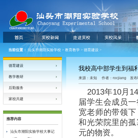
当前位置：
汕头市潮阳实验学校
>
教育教学
>
德育建设
>
德育建设
我校高中部学生到福
教学教研
来源：未知 作者：rocjiang 发布时
后勤服务
2013年10
家校共建
届学生会成员一
宽老师的带领下
推荐内容
和光荣院里的孤
元的物资。
汕头市潮阳实验学校大事记